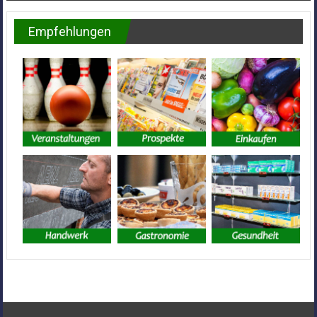
Empfehlungen