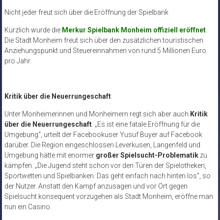
Nicht jeder freut sich über die Eröffnung der Spielbank
Kürzlich wurde die
Merkur Spielbank Monheim offiziell eröffnet
.
Die Stadt Monheim freut sich über den zusätzlichen touristischen
Anziehungspunkt und Steuereinnahmen von rund 5 Millionen Euro
pro Jahr.
Kritik über die Neuerrungeschaft
Unter Monheimerinnen und Monheimern regt sich aber auch
Kritik
über die Neuerrungeschaft
. „Es ist eine fatale Eröffnung für die
Umgebung“, urteilt der Facebookuser Yusuf Buyer auf Facebook
darüber. Die Region eingeschlossen Leverkusen, Langenfeld und
Umgebung hätte mit enormer
großer Spielsucht-Problematik
zu
kämpfen. „Die Jugend steht schon vor den Türen der Spielotheken,
Sportwetten und Spielbanken. Das geht einfach nach hinten los“, so
der Nutzer. Anstatt den Kampf anzusagen und vor Ort gegen
Spielsucht konsequent vorzugehen als Stadt Monheim, eröffne man
nun ein Casino.