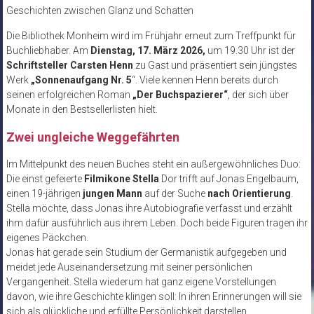
Geschichten zwischen Glanz und Schatten
Die Bibliothek Monheim wird im Frühjahr erneut zum Treffpunkt für
Buchliebhaber. Am
Dienstag, 17. März 2026,
um 19.30 Uhr ist der
Schriftsteller Carsten Henn
zu Gast und präsentiert sein jüngstes
Werk
„Sonnenaufgang Nr. 5
“. Viele kennen Henn bereits durch
seinen erfolgreichen Roman
„Der Buchspazierer“
, der sich über
Monate in den Bestsellerlisten hielt.
Zwei ungleiche Weggefährten
Im Mittelpunkt des neuen Buches steht ein außergewöhnliches Duo:
Die einst gefeierte
Filmikone Stella
Dor trifft auf Jonas Engelbaum,
einen 19-jährigen
jungen Mann
auf der Suche
nach Orientierung
.
Stella möchte, dass Jonas ihre Autobiografie verfasst und erzählt
ihm dafür ausführlich aus ihrem Leben. Doch beide Figuren tragen ihr
eigenes Päckchen.
Jonas hat gerade sein Studium der Germanistik aufgegeben und
meidet jede Auseinandersetzung mit seiner persönlichen
Vergangenheit. Stella wiederum hat ganz eigene Vorstellungen
davon, wie ihre Geschichte klingen soll: In ihren Erinnerungen will sie
sich als glückliche und erfüllte Persönlichkeit darstellen.