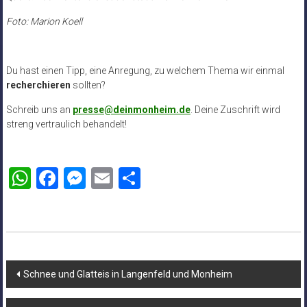
Foto: Marion Koell
Du hast einen Tipp, eine Anregung, zu welchem Thema wir einmal
recherchieren
sollten?
Schreib uns an
presse@deinmonheim.de
. Deine Zuschrift wird
streng vertraulich behandelt!
WhatsApp
Facebook
Messenger
Email
Teilen
Beitragsnavigation
Schnee und Glatteis in Langenfeld und Monheim