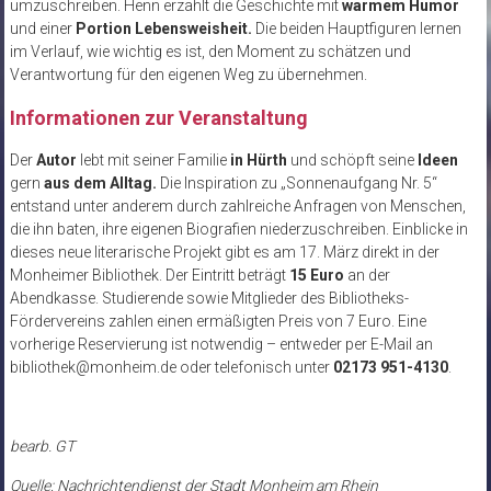
umzuschreiben. Henn erzählt die Geschichte mit
warmem Humor
und einer
Portion Lebensweisheit.
Die beiden Hauptfiguren lernen
im Verlauf, wie wichtig es ist, den Moment zu schätzen und
Verantwortung für den eigenen Weg zu übernehmen.
Informationen zur Veranstaltung
Der
Autor
lebt mit seiner Familie
in Hürth
und schöpft seine
Ideen
gern
aus dem Alltag.
Die Inspiration zu „Sonnenaufgang Nr. 5“
entstand unter anderem durch zahlreiche Anfragen von Menschen,
die ihn baten, ihre eigenen Biografien niederzuschreiben. Einblicke in
dieses neue literarische Projekt gibt es am 17. März direkt in der
Monheimer Bibliothek. Der Eintritt beträgt
15 Euro
an der
Abendkasse. Studierende sowie Mitglieder des Bibliotheks-
Fördervereins zahlen einen ermäßigten Preis von 7 Euro. Eine
vorherige Reservierung ist notwendig – entweder per E-Mail an
bibliothek@monheim.de oder telefonisch unter
02173 951-4130
.
bearb. GT
Quelle: Nachrichtendienst der Stadt Monheim am Rhein