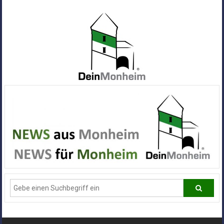
Zum
Inhalt
springen
Dein
Monheim
Alle
Infos
und
News
aus
Deiner
Stadt
Monheim