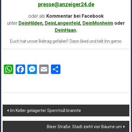
presse@anzeiger24.de
oder als
Kommentar bei
Facebook
unter
DeinHilden
,
DeinLangenfeld
,
DeinMonheim
oder
DeinHaan
.
Euch hat unser Beitrag gefallen? Dann liked und teilt ihn gerne.
WhatsApp
Facebook
Messenger
Email
Teilen
Beitragsnavigation
Im Keller gelagerter Sperrmüll brannte
Bleer Straße: Stadt zieht vier Bäume um