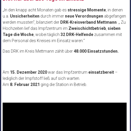
„In den knapp acht Monaten gab es
stressige Momente
, in denen
u.a.
Unsicherheiten
durch immer
neue Verordnungen
abgefangen
werden mussten“, bilanziert der
DRK-Kreisverband Mettmann
. „ Zu
Hochzeiten lief das Impfzentrum im
Zweischichtbetrieb
,
sieben
Tage die Woche
, wobei täglich
32 DRK-Helfende
zusammen mit
dem Personal des Kreises im Einsatz waren.“
Das DRK im Kreis Mettmann zählt über
48.000 Einsatzstunden.
Am
15. Dezember 2020
war das Impfzentrum
einsatzbereit
–
lediglich der Impfstoff ließ auf sich warten.
Am
8. Februar 2021
ging die Station in Betrieb.