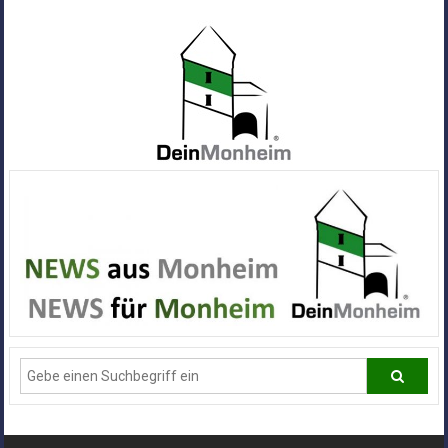
Zum
Inhalt
springen
Dein
Monheim
Alle
Infos
und
News
aus
Deiner
Stadt
Monheim