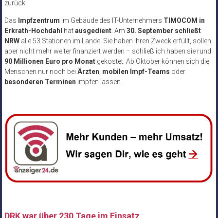
zurück
Das
Impfzentrum
im Gebäude des IT-Unternehmers
TIMOCOM in
Erkrath-Hochdahl
hat
ausgedient
. Am
30. September
schließt
NRW
alle 53 Stationen im Lande. Sie haben ihren Zweck erfüllt, sollen
aber nicht mehr weiter finanziert werden – schließlich haben sie rund
90 Millionen Euro pro Monat
gekostet. Ab Oktober können sich die
Menschen nur noch bei
Ärzten
,
mobilen Impf-Teams
oder
besonderen Terminen
impfen lassen.
DRK war über 230 Tage im Einsatz