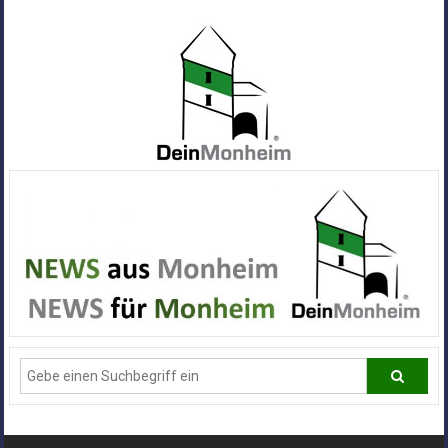
Zum
Inhalt
springen
Dein
Monheim
Alle
Infos
und
News
aus
Deiner
Stadt
Monheim