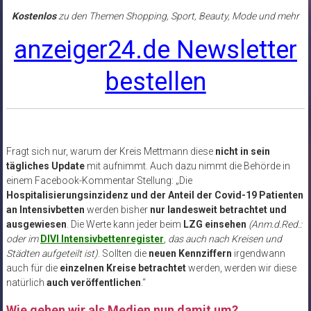
Kostenlos
zu den Themen Shopping, Sport, Beauty, Mode und mehr
anzeiger24.de Newsletter
bestellen
Fragt sich nur, warum der Kreis Mettmann diese
nicht in sein
tägliches Update
mit aufnimmt. Auch dazu nimmt die Behörde in
einem Facebook-Kommentar Stellung: „Die
Hospitalisierungsinzidenz und der Anteil der Covid-19 Patienten
an Intensivbetten
werden bisher
nur landesweit betrachtet und
ausgewiesen
. Die Werte kann jeder beim
LZG einsehen
(Anm.d.Red.:
oder im
DIVI Intensivbettenregister
,
das auch nach Kreisen und
Städten aufgeteilt ist)
. Sollten die
neuen Kennziffern
irgendwann
auch für die
einzelnen Kreise betrachtet
werden, werden wir diese
natürlich
auch veröffentlichen
.“
Wie gehen wir als Medien nun damit um?