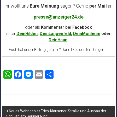
Ihr wollt uns
Eure Meinung
sagen? Gerne
per Mail
an
presse@anzeiger24.de
oder als
Kommentar bei
Facebook
unter
DeinHilden
,
DeinLangenfeld
,
DeinMonheim
oder
DeinHaan
.
Euch hat unser Beitrag gefallen? Dann liked und teilt ihn gerne.
WhatsApp
Facebook
Messenger
Email
Teilen
Beitragsnavigation
Neues Wohngebiet Erich-Klausener-Straße und Ausbau der
Schulen am Berliner Ring