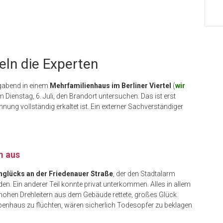
teln die Experten
abend in einem
Mehrfamilienhaus im Berliner Viertel
(
wir
m Dienstag, 6. Juli, den Brandort untersuchen. Das ist erst
ung vollständig erkaltet ist. Ein externer Sachverständiger
m aus
glücks an der Friedenauer Straße
, der den Stadtalarm
n. Ein anderer Teil konnte privat unterkommen. Alles in allem
 hohen Drehleitern aus dem Gebäude rettete, großes Glück.
penhaus zu flüchten, wären sicherlich Todesopfer zu beklagen