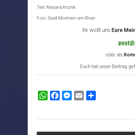
Text: Marjana Kriznik
Foto: Stadt Monheim am Rhein
Ihr wollt uns
Eure Mei
post@
oder als
Komm
Euch hat unser Beitrag gefa
WhatsApp
Facebook
Messenger
Email
Teilen