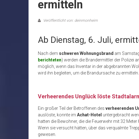
ermitteln
Veröffentlicht von: deinmonheim
Ab Dienstag, 6. Juli, ermit
Nach dem
schweren Wohnungsbrand
am Samstag
berichteten
) werden die Brandermittler der Polizei a
möglich, wenn das Inventar in der abgebrannten Wohn
wird ihn begleiten, um die Brandursache zu ermitteln.
Verheerendes Unglück löste Stadtalar
Ein großer Teil der Betroffenen des
verheerenden Un
auslöste, konnte im
Achat-Hotel
untergebracht werde
hatten die Bewohner, die die Feuerwehr mit 32 Meter
Wenn sie versucht hätten, über das verqualmte Trep
gewesen.