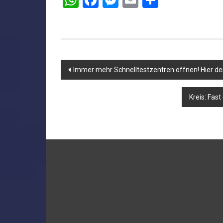
WhatsApp
Facebook
Messenger
Email
Teilen
Beitragsnavigation
Immer mehr Schnelltestzentren öffnen! Hier der
Kreis: Fast