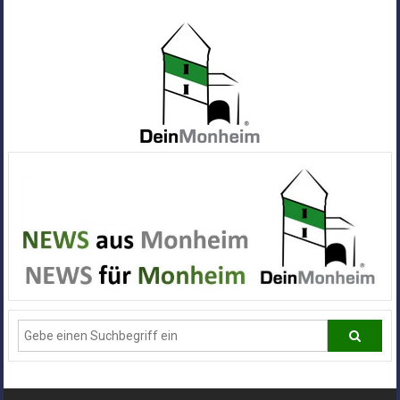
Zum
Inhalt
springen
Dein
Monheim
Alle
Infos
und
News
aus
Deiner
Stadt
Monheim