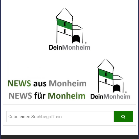
Zum
Inhalt
springen
Dein
Monheim
Alle
Infos
und
News
aus
Deiner
Stadt
Monheim