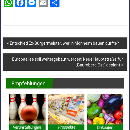
WhatsApp
Facebook
Messenger
Email
Teilen
Beitragsnavigation
Entschied Ex-Bürgermeister, wer in Monheim bauen durfte?
Europaallee soll weitergebaut werden: Neue Hauptstraße für
„Baumberg Ost“ geplant
Empfehlungen