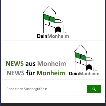
Zum
Inhalt
springen
Dein
Monheim
Alle
Infos
und
News
aus
Deiner
Stadt
Monheim