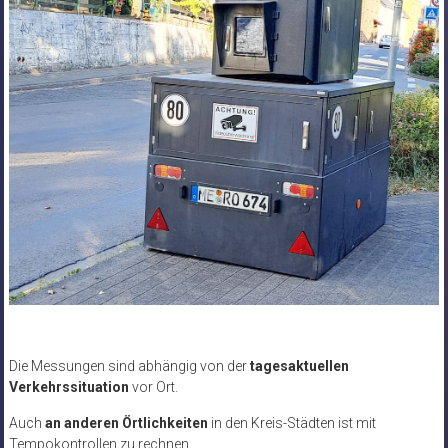
Die Messungen sind abhängig von der
tagesaktuellen
Verkehrssituation
vor Ort.
Auch
an anderen Örtlichkeiten
in den Kreis-Städten ist mit
Tempokontrollen zu rechnen.