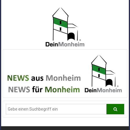
Zum
Inhalt
springen
Dein
Monheim
Alle
Infos
und
News
aus
Deiner
Stadt
Monheim