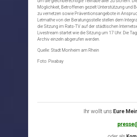
um die gleichberechtigte Teilhabe aller zu sichern. Di
Möglichkeit, Betroffenen gezielt Unterstützung und
zu vernetzen sowie Präventionsangebote in Anspruch
Letmathe von der Beratungsstelle stellen dem Integrat
die Sitzung im Rats-TV auf der städtischen Internetse
Livestream startet wie die Sitzung um 17 Uhr. Die
Archiv einzeln abgerufen werden.
Quelle: Stadt Monheim am Rhein
Foto: Pixabay
Ihr wollt uns
Eure Mei
presse
oder als
Komm