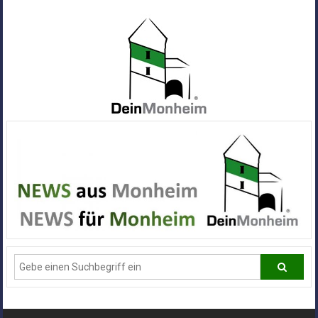
Zum
Inhalt
springen
Dein
Monheim
Alle
Infos
und
News
aus
Deiner
Stadt
Monheim