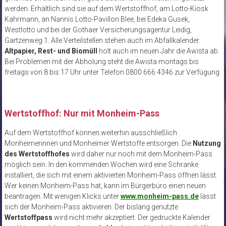
werden. Erhältlich sind sie auf dem Wertstoffhof, am Lotto-Kiosk
Kahrmann, an Nannis Lotto-Pavillon Blee, bei Edeka Gusek,
Westlotto und bei der Gothaer Versicherungsagentur Leidig,
Gartzenweg 1. Alle Verteilstellen stehen auch im Abfallkalender.
Altpapier, Rest- und Biomüll
holt auch im neuen Jahr die Awista ab.
Bei Problemen mit der Abholung steht die Awista montags bis
freitags von 8 bis 17 Uhr unter Telefon 0800 666 4346 zur Verfügung.
Wertstoffhof: Nur mit Monheim-Pass
Auf dem Wertstoffhof können weiterhin ausschließlich
Monheimerinnen und Monheimer Wertstoffe entsorgen. Die
Nutzung
des Wertstoffhofes
wird daher nur noch mit dem Monheim-Pass
möglich sein. In den kommenden Wochen wird eine Schranke
installiert, die sich mit einem aktivierten Monheim-Pass öffnen lässt.
Wer keinen Monheim-Pass hat, kann im Bürgerbüro einen neuen
beantragen. Mit wenigen Klicks unter
www.monheim-pass.de
lässt
sich der Monheim-Pass aktivieren. Der bislang genutzte
Wertstoffpass
wird nicht mehr akzeptiert. Der gedruckte Kalender