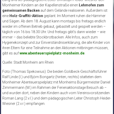
Monheimer Kindern an der Kapellenstraße einen
Lehmofen zum
gemeinsamen Backen
auf dem Gelände realisieren. Außerdem ist
eine
Holz-Graffiti-Aktion
geplant. Im Moment ruhen die Hämmer
und Sägen. Ab dem 18. August kann montags bis freitags endlich
wieder im offenen Betrieb gebaut, gebastelt und gespielt werden –
täglich von 16 bis 18.30 Uhr. Und freitags gibt’s dann wieder – wie
immer – das beliebte Stockbrotbacken. Alle Infos, auch zum
Hygienekonzept und zur Einverständniserklärung, die alle Kinder von
ihren Eltern für eine Teilnahme an den Aktionen mitbringen müssen,
gibt es auf
www.abenteuerspielplatz-monheim.de
.
Quelle: Stadt Monheim am Rhein
Foto (Thomas Spekowius): Die beiden Goldbeck-Geschäftsführer
Ralf Linde (l.) und Björn Bongartz (hinten, rechts) statteten dem
Monheimer Abenteuerspielplatz mit Monheims Bürgermeister Daniel
Zimmermann (M.) im Rahmen der Ferienaktionstage Besuch ab –
und wurden dort, neben den Kindern auch vom Vereinsvorsitzenden
Roman Lang (2.v.l.) und dem pädagogischen Leiter Christoph Heider-
Wiesner (2.v.r.) empfangen.