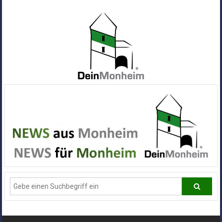
Zum
Inhalt
springen
Dein
Monheim
Alle
Infos
und
News
aus
Deiner
Stadt
Monheim