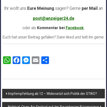
Ihr wollt uns
Eure Meinung
sagen? Gerne
per Mail
an
post@anzeiger24.de
oder als
Kommentar bei
Facebook
.
Euch hat unser Beitrag gefallen? Dann liked und teilt ihn gerne.
WhatsApp
Facebook
Messenger
Email
Teilen
Beitragsnavigation
Impfempfehlung ab 12 – Widersetzt sich Politik der STIKO?
Nichtval: Open-Air-Festival auf der Baumberger Bürgerwiese