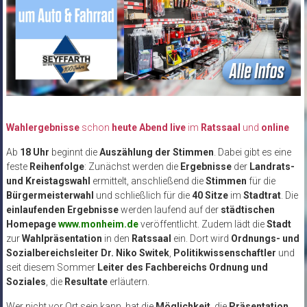
Wahlergebnisse
schon
heute Abend live
im
Ratssaal
und
online
Ab
18 Uhr
beginnt die
Auszählung der Stimmen
. Dabei gibt es eine
feste
Reihenfolge
: Zunächst werden die
Ergebnisse
der
Landrats-
und Kreistagswahl
ermittelt, anschließend die
Stimmen
für die
Bürgermeisterwahl
und schließlich für die
40 Sitze
im
Stadtrat
. Die
einlaufenden Ergebnisse
werden laufend auf der
städtischen
Homepage
www.monheim.de
veröffentlicht. Zudem lädt die
Stadt
zur
Wahlpräsentation
in den
Ratssaal
ein. Dort wird
Ordnungs- und
Sozialbereichsleiter Dr. Niko Switek
,
Politikwissenschaftler
und
seit diesem Sommer
Leiter des Fachbereichs Ordnung und
Soziales
, die
Resultate
erläutern.
Wer nicht vor Ort sein kann, hat die
Möglichkeit
, die
Präsentation