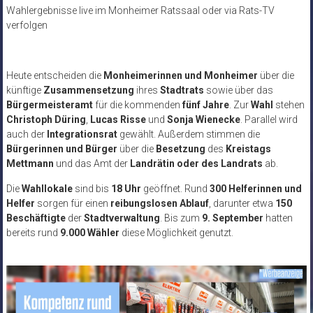
Wahlergebnisse live im Monheimer Ratssaal oder via Rats-TV
verfolgen
Heute entscheiden die
Monheimerinnen und Monheimer
über die
künftige
Zusammensetzung
ihres
Stadtrats
sowie über das
Bürgermeisteramt
für die kommenden
fünf Jahre
. Zur
Wahl
stehen
Christoph Düring
,
Lucas Risse
und
Sonja Wienecke
. Parallel wird
auch der
Integrationsrat
gewählt. Außerdem stimmen die
Bürgerinnen und Bürger
über die
Besetzung
des
Kreistags
Mettmann
und das Amt der
Landrätin oder des Landrats
ab.
Die
Wahllokale
sind bis
18 Uhr
geöffnet. Rund
300 Helferinnen und
Helfer
sorgen für einen
reibungslosen Ablauf
, darunter etwa
150
Beschäftigte
der
Stadtverwaltung
. Bis zum
9. September
hatten
bereits rund
9.000 Wähler
diese Möglichkeit genutzt.