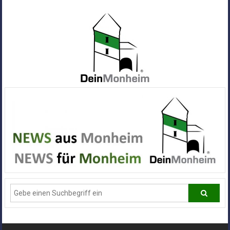
Zum
Inhalt
springen
Dein
Monheim
Alle
Infos
und
News
aus
Deiner
Stadt
Monheim