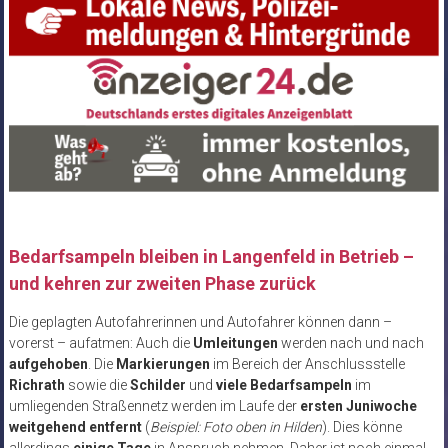
Bedarfsampeln bleiben in Langenfeld in Betrieb –
und kehren zur zweiten Phase zurück
Die geplagten Autofahrerinnen und Autofahrer können dann –
vorerst – aufatmen: Auch die
Umleitungen
werden nach und nach
aufgehoben
. Die
Markierungen
im Bereich der Anschlussstelle
Richrath
sowie die
Schilder
und
viele Bedarfsampeln
im
umliegenden Straßennetz werden im Laufe der
ersten Juniwoche
weitgehend entfernt
(
Beispiel: Foto oben in Hilden
). Dies könne
allerdings
einige Tage
in Anspruch nehmen. Daher ist noch einmal