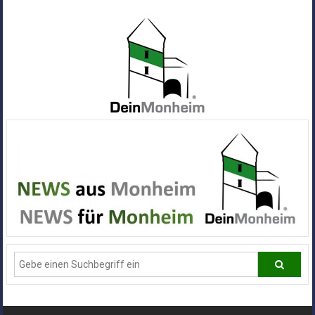
Zum
Inhalt
springen
Dein
Monheim
Alle
Infos
und
News
aus
Deiner
Stadt
Monheim