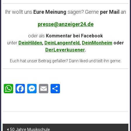
Ihr wollt uns
Eure Meinung
sagen? Gerne
per Mail
an
presse@anzeiger24.de
oder als
Kommentar bei
Facebook
unter
DeinHilden
,
DeinLangenfeld
,
DeinMonheim
oder
DerLeverkusener
.
Euch hat unser Beitrag gefallen? Dann liked und teilt ihn gerne.
WhatsApp
Facebook
Messenger
Email
Teilen
Beitragsnavigation
50 Jahre Musikschule