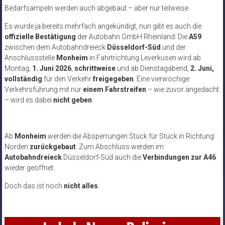
Bedarfsampeln werden auch abgebaut – aber nur teilweise
Es wurde ja bereits mehrfach angekündigt, nun gibt es auch die
offizielle Bestätigung
der Autobahn GmbH Rheinland: Die
A59
zwischen dem Autobahndreieck
Düsseldorf-Süd
und der
Anschlussstelle
Monheim
in Fahrtrichtung Leverkusen wird ab
Montag,
1. Juni 2026
,
schrittweise
und ab Dienstagabend,
2. Juni,
vollständig
für den Verkehr
freigegeben
. Eine vierwöchige
Verkehrsführung mit nur
einem Fahrstreifen
– wie zuvor angedacht
– wird es dabei
nicht geben
.
Ab
Monheim
werden die Absperrungen Stück für Stück in Richtung
Norden
zurückgebaut
. Zum Abschluss werden im
Autobahndreieck
Düsseldorf-Süd auch die
Verbindungen zur A46
wieder geöffnet.
Doch das ist noch
nicht alles
.