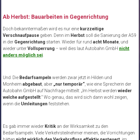
Ab Herbst: Bauarbeiten in Gegenrichtung
Doch bekanntermaßen wird es nur eine
kurzzeitige
Verschnaufpause
geben. Denn im
Herbst
soll die Sanierung der A59
in der
Gegenrichtung
starten. Wieder für rund
acht Monate
, und
wieder unter
Vollsperrung
– weil dies laut Autobahn GmbH
nicht
anders möglich sei
.
Und: Die
Bedarfsampeln
werden zwar jetzt in Hilden und
Monheim
abgebaut
, aber
„nur temporär“
, wie eine Sprecherin der
Autobahn GmbH auf Nachfrage mitteilt: „Im Herbst werden
wieder
welche aufgestellt
.“ Wo genau, das wird sich dann wohl zeigen,
wenn die
Umleitungen
feststehen.
Es gab immer wieder
Kritik
an der Wirksamkeit zu den
Bedarfsampeln. Viele Verkehrsteilnehmer meinen, die Vorrichtungen
hätten
nicht wirklich den Verkehrsfluss effektiv gesteuert
, im