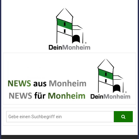
Zum
Inhalt
springen
Dein
Monheim
Alle
Infos
und
News
aus
Deiner
Stadt
Monheim