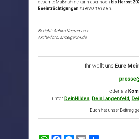
gesamte Maßnahme kann aber noch
bis Herbst 20
Beeinträchtigungen
zu erwarten sein.
Bericht: Achim Kaemmerer
Archivfoto: anzeiger24.de
Ihr wollt uns
Eure Mei
presse
oder als
Komm
unter
DeinHilden
,
DeinLangenfeld
,
De
Euch hat unser Beitrag gef