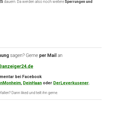
25
dauern. Da werden also noch weitere
Sperrungen und
nung
sagen? Gerne
per Mail
an
@anzeiger24.de
entar bei
Facebook
inMonheim
,
DeinHaan
oder
DerLeverkusener
.
allen? Dann liked und teilt ihn gerne.