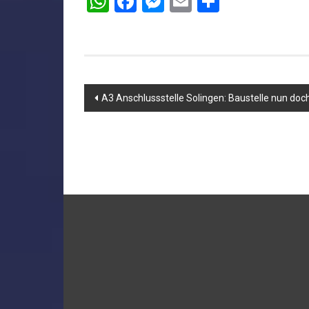
WhatsApp
Facebook
Messenger
Email
Teilen
Beitragsnavigation
A3 Anschlussstelle Solingen: Baustelle nun doc