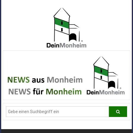
Zum
Inhalt
springen
Dein
Monheim
Alle
Infos
und
News
aus
Deiner
Stadt
Monheim