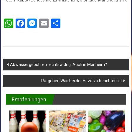
WhatsApp
Facebook
Messenger
Email
Teilen
Beitragsnavigation
Abwassergebühren rechtswidrig: Auch in Monheim?
Ratgeber: Was bei der Hitze zu beachten ist
Empfehlungen