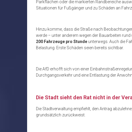
Parkflächen oder die markierten Randbereiche ausw
Situationen für Fußgänger und zu Schäden an Fahr
Hinzu komme, dass die Straße nach Beobachtung
werde – unter anderem wegen der Bauarbeiten rund u
200 Fahrzeuge pro Stunde
unterwegs. Auch die Fah
Belastung. Erste Schäden seien bereits sichtbar.
Die AfD erhofft sich von einer Einbahnstraßenregel
Durchgangsverkehr und eine Entlastung der Anwohn
Die Stadt sieht den Rat nicht in der Ve
Die Stadtverwaltung empfiehlt, den Antrag abzulehnen
grundsätzlich zurückweist.