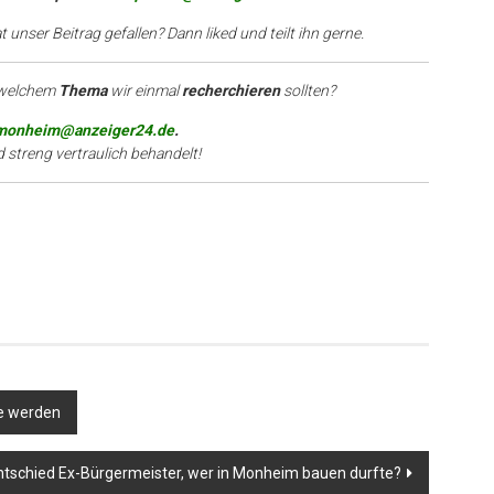
 unser Beitrag gefallen? Dann liked und teilt ihn gerne.
 welchem
Thema
wir einmal
recherchieren
sollten?
monheim@anzeiger24.de
.
d streng vertraulich behandelt!
e werden
ntschied Ex-Bürgermeister, wer in Monheim bauen durfte?