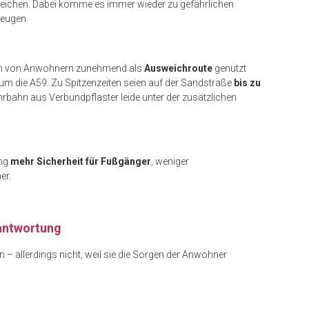
eichen. Dabei komme es immer wieder zu gefährlichen
zeugen.
en von Anwohnern zunehmend als
Ausweichroute
genutzt
m die A59. Zu Spitzenzeiten seien auf der Sandstraße
bis zu
rbahn aus Verbundpflaster leide unter der zusätzlichen
ung
mehr Sicherheit für Fußgänger
, weniger
er.
rantwortung
 – allerdings nicht, weil sie die Sorgen der Anwohner