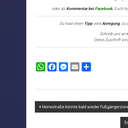
oder als
Kommentar bei
Facebook
.
Euch hat
Du hast einen
Tipp
, eine
Anregung
, zu
Schreib uns an
Deine Zuschrift wir
WhatsApp
Facebook
Messenger
Email
Teilen
Beitragsnavigation
Heinestraße könnte bald wieder Fußgängerzon
E