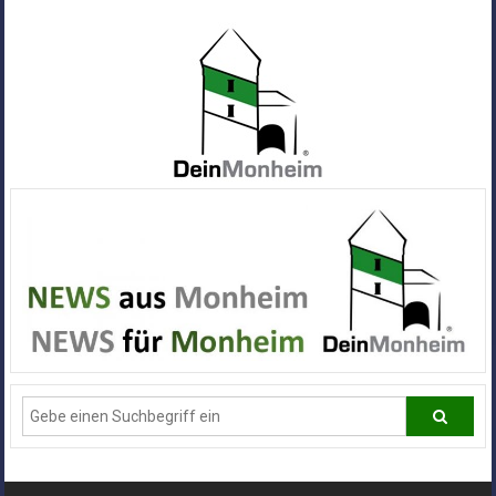
Zum
Inhalt
springen
Dein
Monheim
Alle
Infos
und
News
aus
Deiner
Stadt
Monheim