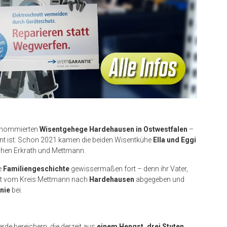
renommierten
Wisentgehege Hardehausen in Ostwestfalen
–
annt ist: Schon 2021 kamen die beiden Wisentkühe
Ella und Eggi
chen Erkrath und Mettmann.
e
Familiengeschichte
gewissermaßen fort – denn ihr Vater,
bst vom Kreis Mettmann nach
Hardehausen
abgegeben und
inie
bei.
erde bereichern, die derzeit aus
einem Hengst, drei Stuten