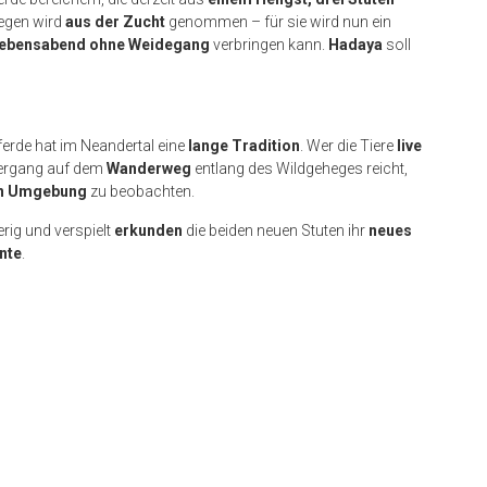
egen wird
aus der Zucht
genommen – für sie wird nun ein
ebensabend ohne Weidegang
verbringen kann.
Hadaya
soll
ferde hat im Neandertal eine
lange Tradition
. Wer die Tiere
live
iergang auf dem
Wanderweg
entlang des Wildgeheges reicht,
en Umgebung
zu beobachten.
rig und verspielt
erkunden
die beiden neuen Stuten ihr
neues
nte
.