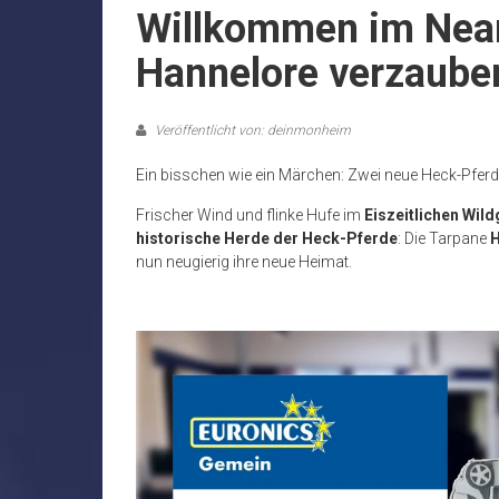
Willkommen im Nean
Hannelore verzaube
Veröffentlicht von: deinmonheim
Ein bisschen wie ein Märchen: Zwei neue Heck-Pferde
Frischer Wind und flinke Hufe im
Eiszeitlichen Wil
historische Herde der Heck-Pferde
: Die Tarpane
H
nun neugierig ihre neue Heimat.