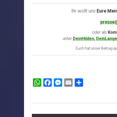
Ihr wollt uns
Eure Mei
presse
oder als
Komm
unter
DeinHilden
,
DeinLange
Euch hat unser Beitrag gef
WhatsApp
Facebook
Messenger
Email
Teilen