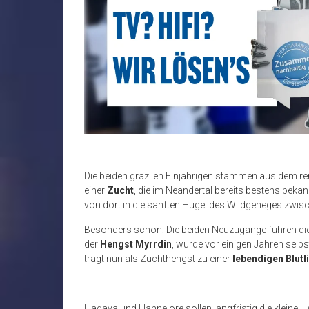
Die beiden grazilen Einjährigen stammen aus dem 
einer
Zucht
, die im Neandertal bereits bestens bek
von dort in die sanften Hügel des Wildgeheges zwis
Besonders schön: Die beiden Neuzugänge führen di
der
Hengst Myrrdin
, wurde vor einigen Jahren sel
trägt nun als Zuchthengst zu einer
lebendigen Blutl
Hadaya und Hannelore sollen langfristig die kleine H