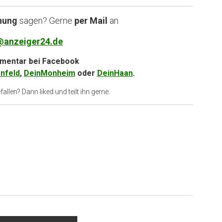
nung
sagen? Gerne
per Mail
an
@anzeiger24.de
entar bei
Facebook
nfeld
,
DeinMonheim
oder
DeinHaan
.
allen? Dann liked und teilt ihn gerne.