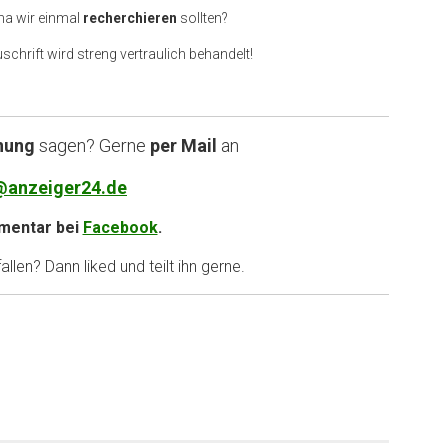
ma wir einmal
recherchieren
sollten?
uschrift wird streng vertraulich behandelt!
nung
sagen? Gerne
per Mail
an
@anzeiger24.de
entar bei
Facebook
.
llen? Dann liked und teilt ihn gerne.