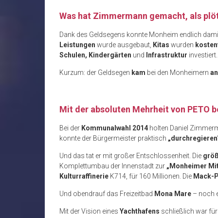
Was hat Zimmermann gemacht, als plötz
Dank des Geldsegens konnte Monheim endlich dami
Leistungen
wurde ausgebaut,
Kitas
wurden
kosten
Schulen, Kindergärten
und
Infrastruktur
investiert.
Kurzum: der Geldsegen
kam
bei den Monheimern
an
Mit der absoluten Mehrheit von PETO 
Bei der
Kommunalwahl 2014
holten Daniel Zimmer
konnte der Bürgermeister praktisch
„durchregieren
Und das tat er mit großer Entschlossenheit. Die
größ
Komplettumbau der Innenstadt zur
„Monheimer Mit
Kulturraffinerie
K714, für 160 Millionen. Die
Mack-P
Und obendrauf das Freizeitbad
Mona Mare
– noch e
Mit der Vision eines
Yachthafens
schließlich war für