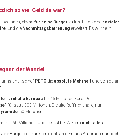
lich so viel Geld da war?
t beginnen, etwas
für seine Bürger
zu tun. Eine Reihe
sozialer
frei
und die
Nachmittagsbetreuung
erweitert. Es wurde in
.
begann der Wandel
manns und „seine“
PETO
die
absolute Mehrheit
und von da an
“
.
te Turnhalle Europas
für 45 Millionen Euro. Der
te“
für satte 300 Millionen. Die alte Raffineriehalle, nun
yramide
: 50 Millionen.
inmal 50 Millionen. Und das ist bei Weitem
nicht alles
.
 viele Bürger der Punkt erreicht, an dem aus Aufbruch nur noch