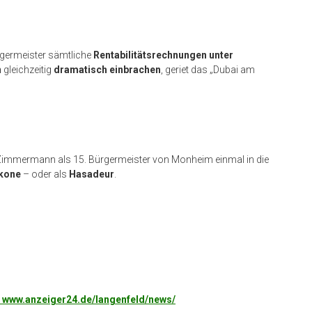
rgermeister sämtliche
Rentabilitätsrechnungen unter
n
gleichzeitig
dramatisch einbrachen
, geriet das „Dubai am
 Zimmermann als 15. Bürgermeister von Monheim einmal in die
Ikone
– oder als
Hasadeur
.
er www.anzeiger24.de/langenfeld/news/