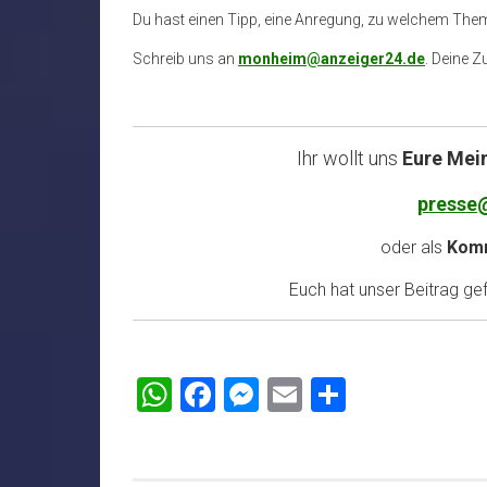
Du hast einen Tipp, eine Anregung, zu welchem The
Schreib uns an
monheim@anzeiger24.de
. Deine Z
Ihr wollt uns
Eure Mei
presse
oder als
Komm
Euch hat unser Beitrag gefa
WhatsApp
Facebook
Messenger
Email
Teilen