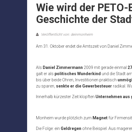
Wie wird der PETO-B
Geschichte der Stad
Veröffentlicht von: deinmonheim
Am 31. Oktober endet die Amtszeit von Daniel Zim
Als
Daniel Zimmermann
2009 mit gerade einmal
27
galt er als
politisches Wunderkind
und die Stadt am
bis über beide Ohren, Investitionen praktisch
unmögl
zu sparen,
senkte er die Gewerbesteuer
radikal. Wa
Innerhalb kürzester Zeit klopften
Unternehmen aus 
Monheim wurde plötzlich zum
Magnet
für Firmensit
Die Folge: ein
Geldregen
ohne Beispiel. Aus magere