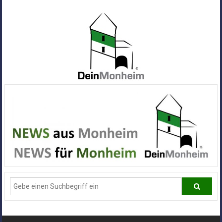
Zum
Inhalt
springen
Dein
Monheim
Alle
Infos
und
News
aus
Deiner
Stadt
Monheim