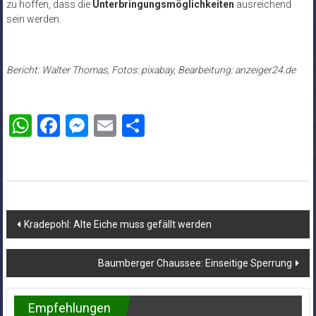
zu hoffen, dass die
Unterbringungsmöglichkeiten
ausreichend
sein werden.
Bericht: Walter Thomas, Fotos: pixabay, Bearbeitung: anzeiger24.de
WhatsApp
Facebook
Messenger
Email
Teilen
Beitragsnavigation
Kradepohl: Alte Eiche muss gefällt werden
Baumberger Chaussee: Einseitige Sperrung
Empfehlungen