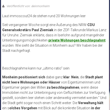
Veröffentlicht von: deinmonheim
Laut immoscout24.de stehen rund 20 Wohnungen leer
Seit vergangener Woche sorgt eine Äußerung des NRW-
CDU
Generalsekretärs Paul Ziemiak
in der ZDF-Talkrunde Markus Lanz
für Unruhe. Ziemiak erklärte, dass in Iserlohn aufgrund mangelnder
Unterbringungsmöglichkeiten
private Wohnungen beschlagnahmt
würden. Wie sieht die Situation in Monheim aus? Wir haben bei der
Stadt nachgefragt.
Beschlagnahme kann nur „ultimo ratio“ sein
Monheim positioniert sich
dabei ganz
klar
:
Nein
, die
Stadt plant
nicht leere Wohnungen oder Häuser
von Eigentümerinnen und
Eigentümer gegen den Willen
zu beschlagnahmen
, wenn diese
Immobilien nicht zur Unterbringung von Geflüchteten zur Verfügung
gestellt, sondern leer stehen oder anderweitig vermietet werden.“ Und
die Stadt geht sogar noch einen Schritt weiter: Die
Verwaltung hält
ein s
olches Vorgehen
mit Blick auf die konkrete Situation
in der