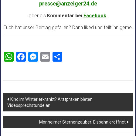
presse@anzeiger24.de
oder als
Kommentar bei
Facebook
.
Euch hat unser Beitrag gefallen? Dann liked und teilt ihn gerne.
WhatsApp
Facebook
Messenger
Email
Teilen
Beitragsnavigation
Kind im Winter erkrankt? Arztpraxen bieten
Videosprechstunde an
Monheimer Sternenzauber: Eisbahn eröffnet