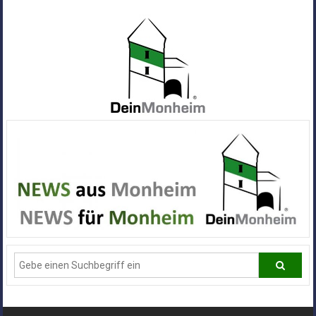
Zum
Inhalt
springen
Dein
Monheim
Alle
Infos
und
News
aus
Deiner
Stadt
Monheim