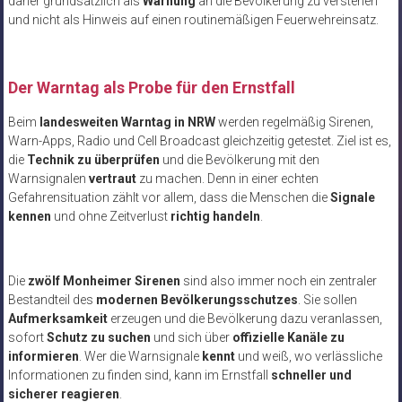
daher grundsätzlich als
Warnung
an die Bevölkerung zu verstehen
und nicht als Hinweis auf einen routinemäßigen Feuerwehreinsatz.
Der Warntag als Probe für den Ernstfall
Beim
landesweiten Warntag in NRW
werden regelmäßig Sirenen,
Warn-Apps, Radio und Cell Broadcast gleichzeitig getestet. Ziel ist es,
die
Technik zu überprüfen
und die Bevölkerung mit den
Warnsignalen
vertraut
zu machen. Denn in einer echten
Gefahrensituation zählt vor allem, dass die Menschen die
Signale
kennen
und ohne Zeitverlust
richtig handeln
.
Die
zwölf Monheimer Sirenen
sind also immer noch ein zentraler
Bestandteil des
modernen Bevölkerungsschutzes
. Sie sollen
Aufmerksamkeit
erzeugen und die Bevölkerung dazu veranlassen,
sofort
Schutz zu suchen
und sich über
offizielle Kanäle zu
informieren
. Wer die Warnsignale
kennt
und weiß, wo verlässliche
Informationen zu finden sind, kann im Ernstfall
schneller und
sicherer reagieren
.