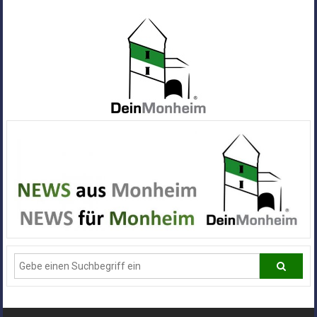
Zum
Inhalt
springen
Dein
Monheim
Alle
Infos
und
News
aus
Deiner
Stadt
Monheim