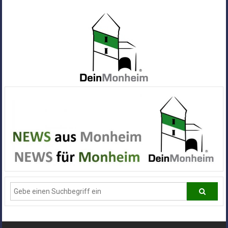
Zum
Inhalt
springen
Dein
Monheim
Alle
Infos
und
News
aus
Deiner
Stadt
Monheim