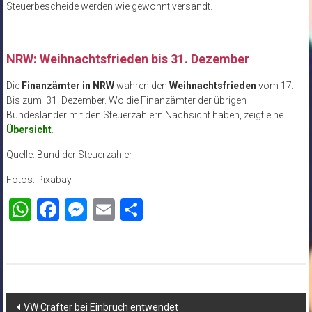
Steuerbescheide werden wie gewohnt versandt.
NRW: Weihnachtsfrieden bis 31. Dezember
Die
Finanzämter in NRW
wahren den
Weihnachtsfrieden
vom 17.
Bis zum 31. Dezember. Wo die Finanzämter der übrigen
Bundesländer mit den Steuerzahlern Nachsicht haben, zeigt eine
Übersicht
.
Quelle: Bund der Steuerzahler
Fotos: Pixabay
WhatsApp
Facebook
Messenger
Email
Teilen
Beitragsnavigation
VW Crafter bei Einbruch entwendet