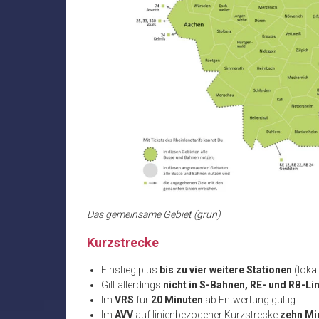
Das gemeinsame Gebiet (grün)
Kurzstrecke
Einstieg plus
bis zu vier weitere Stationen
(loka
Gilt allerdings
nicht in S-Bahnen, RE- und RB-Li
Im
VRS
für
20 Minuten
ab Entwertung gültig
Im
AVV
auf linienbezogener Kurzstrecke
zehn Mi