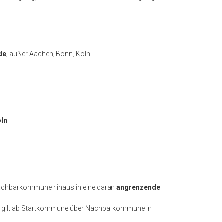
de
, außer Aachen, Bonn, Köln
öln
Nachbarkommune hinaus in eine daran
angrenzende
 gilt ab Startkommune über Nachbarkommune in