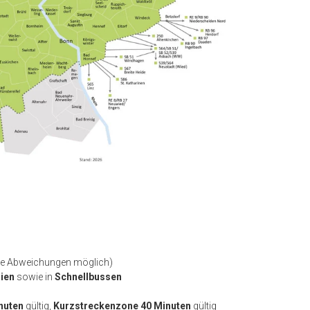
le Abweichungen möglich)
nien
sowie in
Schnellbussen
nuten
gültig,
Kurzstreckenzone 40 Minuten
gültig