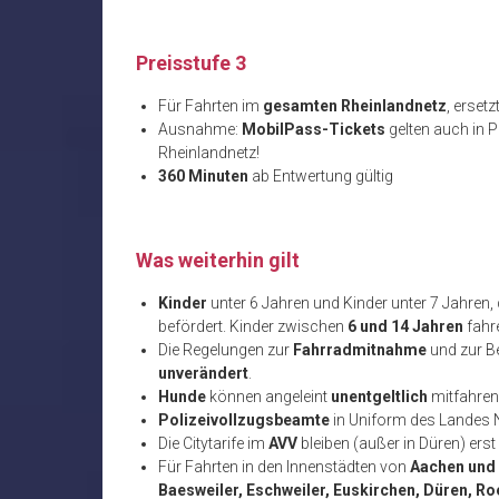
Preisstufe 3
Für Fahrten im
gesamten Rheinlandnetz
, ersetz
Ausnahme:
MobilPass-Tickets
gelten auch in P
Rheinlandnetz!
360 Minuten
ab Entwertung gültig
Was weiterhin gilt
Kinder
unter 6 Jahren und Kinder unter 7 Jahren,
befördert. Kinder zwischen
6 und 14 Jahren
fahr
Die Regelungen zur
Fahrradmitnahme
und zur B
unverändert
.
Hunde
können angeleint
unentgeltlich
mitfahren
Polizeivollzugsbeamte
in Uniform des Landes
Die Citytarife im
AVV
bleiben (außer in Düren) erst 
Für Fahrten in den Innenstädten von
Aachen und 
Baesweiler, Eschweiler, Euskirchen, Düren, 