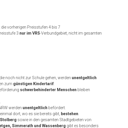
t die vorherigen Preisstufen 4 bis 7
reisstufe 3
nur im VRS
-Verbundgebiet, nicht im gesamten
 die noch nicht zur Schule gehen, werden
unentgeltlich
en zum
günstigen Kindertarif
.
eförderung
schwerbehinderter Menschen
bleiben
.
 NRW werden
unentgeltlich
befördert.
einmal dort, wo es sie bereits gibt,
bestehen
.
Stolberg
sowie in den gesamten Stadtgebieten von
Roetgen, Simmerath und Wassenberg
gibt es besonders