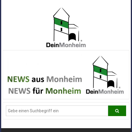
Zum
Inhalt
springen
Dein
Monheim
Alle
Infos
und
News
aus
Deiner
Stadt
Monheim