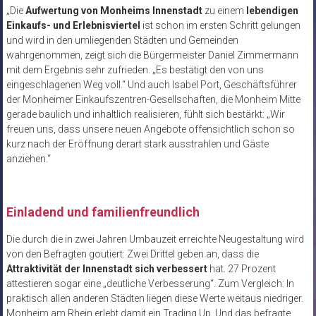
„Die
Aufwertung von Monheims Innenstadt
zu einem
lebendigen
Einkaufs- und Erlebnisviertel
ist schon im ersten Schritt gelungen
und wird in den umliegenden Städten und Gemeinden
wahrgenommen, zeigt sich die Bürgermeister Daniel Zimmermann
mit dem Ergebnis sehr zufrieden. „Es bestätigt den von uns
eingeschlagenen Weg voll.“ Und auch Isabel Port, Geschäftsführer
der Monheimer Einkaufszentren-Gesellschaften, die Monheim Mitte
gerade baulich und inhaltlich realisieren, fühlt sich bestärkt: „Wir
freuen uns, dass unsere neuen Angebote offensichtlich schon so
kurz nach der Eröffnung derart stark ausstrahlen und Gäste
anziehen.“
Einladend und familienfreundlich
Die durch die in zwei Jahren Umbauzeit erreichte Neugestaltung wird
von den Befragten goutiert: Zwei Drittel geben an, dass die
Attraktivität der Innenstadt sich verbessert
hat. 27 Prozent
attestieren sogar eine „deutliche Verbesserung“. Zum Vergleich: In
praktisch allen anderen Städten liegen diese Werte weitaus niedriger.
Monheim am Rhein erlebt damit ein Trading Up. Und das befragte