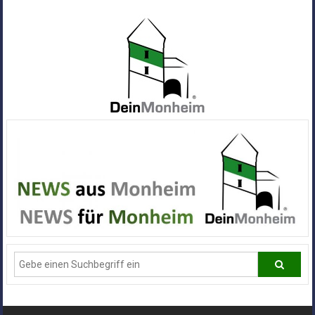
Zum
Inhalt
springen
Dein
Monheim
Alle
Infos
und
News
aus
Deiner
Stadt
Monheim