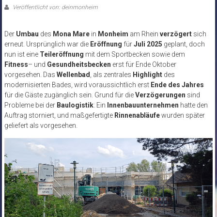
Veröffentlicht von: deinmonheim
Der
Umbau
des
Mona Mare
in
Monheim
am Rhein
verzögert
sich
erneut. Ursprünglich war die
Eröffnung
für
Juli 2025
geplant, doch
nun ist eine
Teileröffnung
mit dem Sportbecken sowie dem
Fitness
– und
Gesundheitsbecken
erst für Ende Oktober
vorgesehen. Das
Wellenbad
, als zentrales
Highlight
des
modernisierten Bades, wird voraussichtlich erst
Ende des
Jahres
für die Gäste zugänglich sein. Grund für die
Verzögerungen
sind
Probleme bei der
Baulogistik
: Ein
Innenbauunternehmen
hatte den
Auftrag storniert, und maßgefertigte
Rinnenabläufe
wurden später
geliefert als vorgesehen.