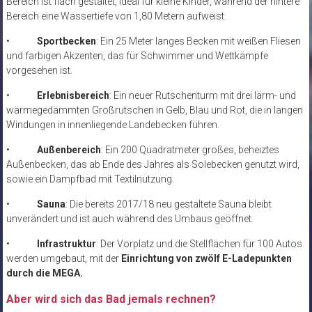
Bereich ist flach gestaltet, ideal für kleine Kinder, während der hintere
Bereich eine Wassertiefe von 1,80 Metern aufweist.
•
Sportbecken
: Ein 25 Meter langes Becken mit weißen Fliesen
und farbigen Akzenten, das für Schwimmer und Wettkämpfe
vorgesehen ist.
•
Erlebnisbereich
: Ein neuer Rutschenturm mit drei lärm- und
wärmegedämmten Großrutschen in Gelb, Blau und Rot, die in langen
Windungen in innenliegende Landebecken führen.
•
Außenbereich
: Ein 200 Quadratmeter großes, beheiztes
Außenbecken, das ab Ende des Jahres als Solebecken genutzt wird,
sowie ein Dampfbad mit Textilnutzung.
•
Sauna
: Die bereits 2017/18 neu gestaltete Sauna bleibt
unverändert und ist auch während des Umbaus geöffnet.
•
Infrastruktur
: Der Vorplatz und die Stellflächen für 100 Autos
werden umgebaut, mit der
Einrichtung von zwölf E-Ladepunkten
durch die MEGA.
Aber wird sich das Bad jemals rechnen?