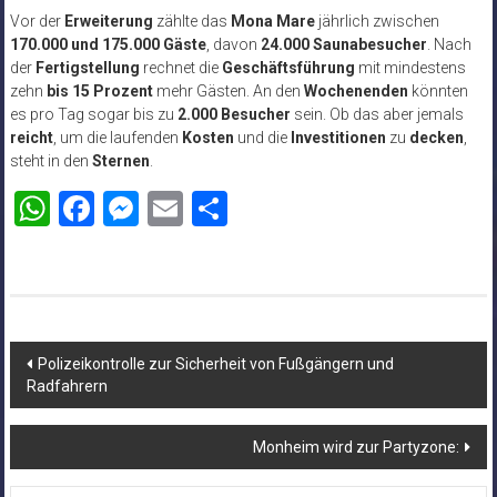
Vor der
Erweiterung
zählte das
Mona Mare
jährlich zwischen
170.000 und 175.000 Gäste
, davon
24.000 Saunabesucher
. Nach
der
Fertigstellung
rechnet die
Geschäftsführung
mit mindestens
zehn
bis 15 Prozent
mehr Gästen. An den
Wochenenden
könnten
es pro Tag sogar bis zu
2.000 Besucher
sein. Ob das aber jemals
reicht
, um die laufenden
Kosten
und die
Investitionen
zu
decken
,
steht in den
Sternen
.
WhatsApp
Facebook
Messenger
Email
Teilen
Beitragsnavigation
Polizeikontrolle zur Sicherheit von Fußgängern und
Radfahrern
Monheim wird zur Partyzone: