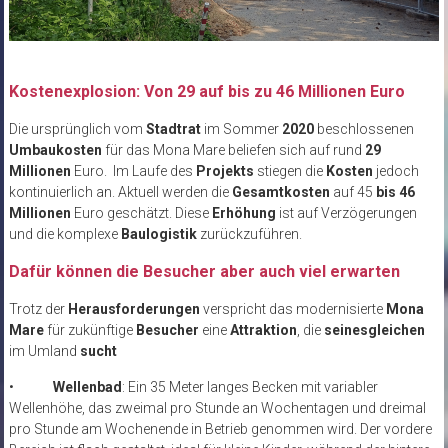
Kostenexplosion: Von 29 auf bis zu 46 Millionen Euro
Die ursprünglich vom
Stadtrat
im Sommer
2020
beschlossenen
Umbaukosten
für das Mona Mare beliefen sich auf rund
29
Millionen
Euro. Im Laufe des
Projekts
stiegen die
Kosten
jedoch
kontinuierlich an. Aktuell werden die
Gesamtkosten
auf 45
bis 46
Millionen
Euro geschätzt. Diese
Erhöhung
ist auf Verzögerungen
und die komplexe
Baulogistik
zurückzuführen.
Dafür können die Besucher aber auch viel erwarten
Trotz der
Herausforderungen
verspricht das modernisierte
Mona
Mare
für zukünftige
Besucher
eine
Attraktion
, die
seinesgleichen
im Umland
sucht
•
Wellenbad
: Ein 35 Meter langes Becken mit variabler
Wellenhöhe, das zweimal pro Stunde an Wochentagen und dreimal
pro Stunde am Wochenende in Betrieb genommen wird. Der vordere