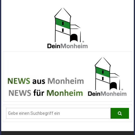
Zum
Inhalt
springen
Dein
Monheim
Alle
Infos
und
News
aus
Deiner
Stadt
Monheim