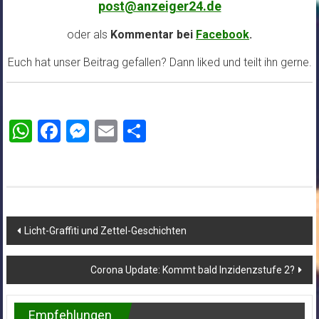
post@anzeiger24.de
oder als
Kommentar bei
Facebook
.
Euch hat unser Beitrag gefallen? Dann liked und teilt ihn gerne.
WhatsApp
Facebook
Messenger
Email
Teilen
Beitragsnavigation
Licht-Graffiti und Zettel-Geschichten
Corona Update: Kommt bald Inzidenzstufe 2?
Empfehlungen