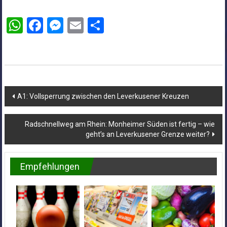
WhatsApp
Facebook
Messenger
Email
Teilen
Beitragsnavigation
A1: Vollsperrung zwischen den Leverkusener Kreuzen
Radschnellweg am Rhein: Monheimer Süden ist fertig – wie
geht’s an Leverkusener Grenze weiter?
Empfehlungen