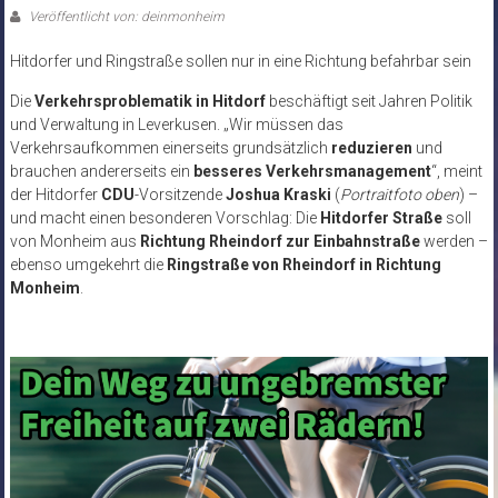
Veröffentlicht von: deinmonheim
Hitdorfer und Ringstraße sollen nur in eine Richtung befahrbar sein
Die
Verkehrsproblematik in Hitdorf
beschäftigt seit Jahren Politik
und Verwaltung in Leverkusen. „Wir müssen das
Verkehrsaufkommen einerseits grundsätzlich
reduzieren
und
brauchen andererseits ein
besseres Verkehrsmanagement
“, meint
der Hitdorfer
CDU
-Vorsitzende
Joshua Kraski
(
Portraitfoto oben
) –
und macht einen besonderen Vorschlag: Die
Hitdorfer Straße
soll
von Monheim aus
Richtung Rheindorf zur Einbahnstraße
werden –
ebenso umgekehrt die
Ringstraße von Rheindorf in Richtung
Monheim
.