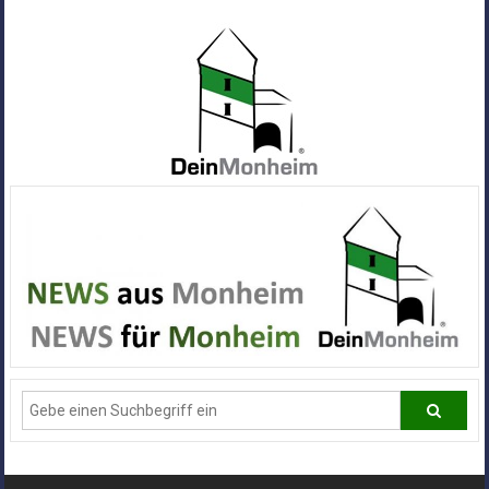
Zum
Inhalt
springen
Dein
Monheim
Alle
Infos
und
News
aus
Deiner
Stadt
Monheim