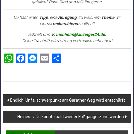
gefallen? Dann liked und teilt ihn gerne.
Du hast einen
Tipp
, eine
Anregung
, zu welchem
Thema
wir
einmal
recherchieren
sollten?
Schreib uns an
monheim@anzeiger24.de
.
Deine Zuschrift wird streng vertraulich behandelt!
WhatsApp
Facebook
Messenger
Email
Teilen
Beitragsnavigation
Endlich: Unfallschwerpunkt am Garather Weg wird entschärft
Heinestraße könnte bald wieder Fußgängerzone werden