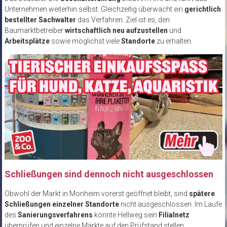
Unternehmen weiterhin selbst. Gleichzeitig überwacht ein
gerichtlich
bestellter Sachwalter
das Verfahren. Ziel ist es, den
Baumarktbetreiber
wirtschaftlich neu aufzustellen
und
Arbeitsplätze
sowie möglichst viele
Standorte
zu erhalten.
Schließungen sind dennoch nicht ausgeschlossen
Obwohl der Markt in Monheim vorerst geöffnet bleibt, sind
spätere
Schließungen einzelner Standorte
nicht ausgeschlossen. Im Laufe
des
Sanierungsverfahrens
könnte Hellweg sein
Filialnetz
überprüfen und einzelne Märkte auf den Prüfstand stellen.