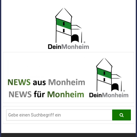
Zum
Inhalt
springen
Dein
Monheim
Alle
Infos
und
News
aus
Deiner
Stadt
Monheim