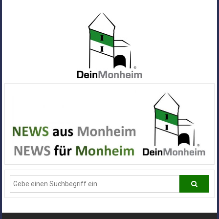
Zum
Inhalt
springen
Dein
Monheim
Alle
Infos
und
News
aus
Deiner
Stadt
Monheim