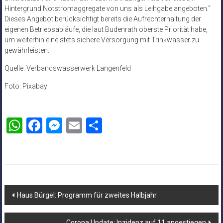
Hintergrund Notstromaggregate von uns als Leihgabe angeboten.“
Dieses Angebot berücksichtigt bereits die Aufrechterhaltung der
eigenen Betriebsabläufe, die laut Budenrath oberste Priorität habe,
um weiterhin eine stets sichere Versorgung mit Trinkwasser zu
gewährleisten.
Quelle: Verbandswasserwerk Langenfeld
Foto: Pixabay
WhatsApp
Facebook
Messenger
Email
Teilen
Beitragsnavigation
Haus Bürgel: Programm für zweites Halbjahr
Corona Update: Inzidenz auf 11 angestiegen