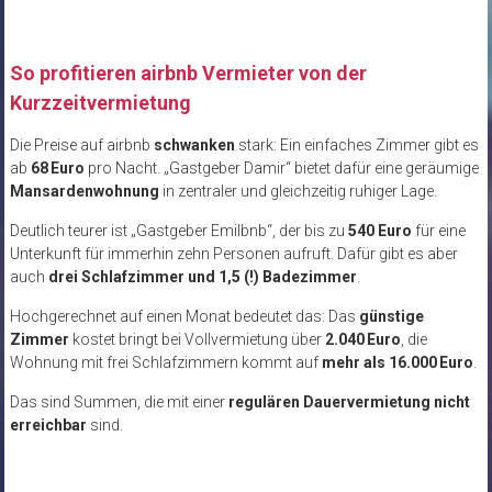
So profitieren airbnb Vermieter von der
Kurzzeitvermietung
Die Preise auf airbnb
schwanken
stark: Ein einfaches Zimmer gibt es
ab
68 Euro
pro Nacht. „Gastgeber Damir“ bietet dafür eine geräumige
Mansardenwohnung
in zentraler und gleichzeitig ruhiger Lage.
Deutlich teurer ist „Gastgeber Emilbnb“, der bis zu
540 Euro
für eine
Unterkunft für immerhin zehn Personen aufruft. Dafür gibt es aber
auch
drei Schlafzimmer und 1,5 (!) Badezimmer
.
Hochgerechnet auf einen Monat bedeutet das: Das
günstige
Zimmer
kostet bringt bei Vollvermietung über
2.040 Euro
, die
Wohnung mit frei Schlafzimmern kommt auf
mehr als 16.000 Euro
.
Das sind Summen, die mit einer
regulären Dauervermietung nicht
erreichbar
sind.