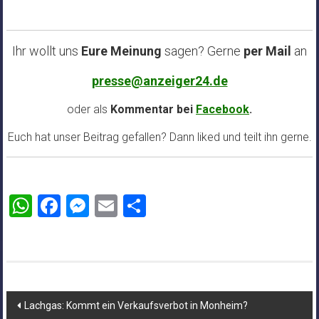
Ihr wollt uns
Eure Meinung
sagen? Gerne
per Mail
an
presse@anzeiger24.de
oder als
Kommentar bei
Facebook
.
Euch hat unser Beitrag gefallen? Dann liked und teilt ihn gerne.
WhatsApp
Facebook
Messenger
Email
Teilen
Beitragsnavigation
Lachgas: Kommt ein Verkaufsverbot in Monheim?