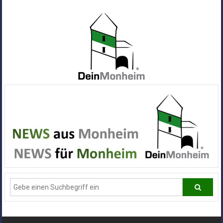
Zum
Inhalt
springen
Dein
Monheim
Alle
Infos
und
News
aus
Deiner
Stadt
Monheim