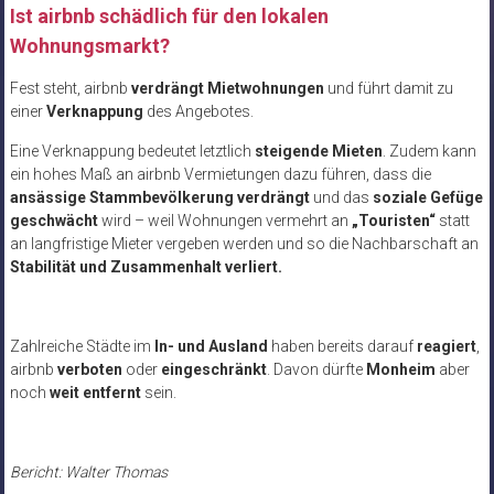
Ist airbnb schädlich für den lokalen
Wohnungsmarkt?
Fest steht, airbnb
verdrängt Mietwohnungen
und führt damit zu
einer
Verknappung
des Angebotes.
Eine Verknappung bedeutet letztlich
steigende Mieten
. Zudem kann
ein hohes Maß an airbnb Vermietungen dazu führen, dass die
ansässige Stammbevölkerung verdrängt
und das
soziale Gefüge
geschwächt
wird – weil Wohnungen vermehrt an
„Touristen“
statt
an langfristige Mieter vergeben werden und so die Nachbarschaft an
Stabilität und Zusammenhalt verliert.
Zahlreiche Städte im
In- und Ausland
haben bereits darauf
reagiert
,
airbnb
verboten
oder
eingeschränkt
. Davon dürfte
Monheim
aber
noch
weit entfernt
sein.
Bericht: Walter Thomas