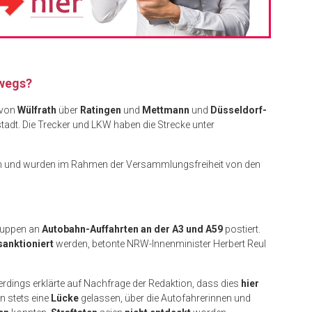
rwegs?
von
Wülfrath
über
Ratingen
und
Mettmann
und
Düsseldorf-
adt. Die Trecker und LKW haben die Strecke unter
n und wurden im Rahmen der Versammlungsfreiheit von den
ruppen an
Autobahn-Auffahrten an der A3 und A59
postiert.
sanktioniert
werden, betonte NRW-Innenminister Herbert Reul
erdings erklärte auf Nachfrage der Redaktion, dass dies
hier
n stets eine
Lücke
gelassen, über die Autofahrerinnen und