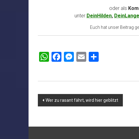
oder als
Komm
unter
DeinHilden
,
DeinLange
Euch hat unser Beitrag gef
WhatsApp
Facebook
Messenger
Email
Teilen
Beitragsnavigation
Wer zu rasant fährt, wird hier geblitzt