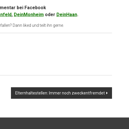
entar bei
Facebook
nfeld
,
DeinMonheim
oder
DeinHaan
.
allen? Dann liked und teilt ihn gerne.
Elternhaltestellen: Immer noch zweckentfremdet