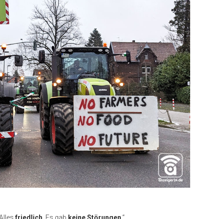
„Alles
friedlich
. Es gab
keine Störungen
.“