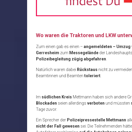
Wo waren die Traktoren und LKW unte
Zum einen gab es einen –
angemeldeten – Umzug
Gerresheim
zum
Messegelände
der Landeshauptst
Polizeibegleitung zügig abgefahren
.
Natürlich waren dabei
Rückstaus
nicht zu vermeide
Beamtinnen und Beamten
toleriert
.
Im
südlichen Kreis
Mettmann haben sich andere G
Blockaden
seien allerdings
verboten
und müssten
Tage zuvor.
Ein Sprecher der
Polizeipressestelle Mettmann
all
nicht der Fall gewesen
sei: Die Teilnehmenden hätte