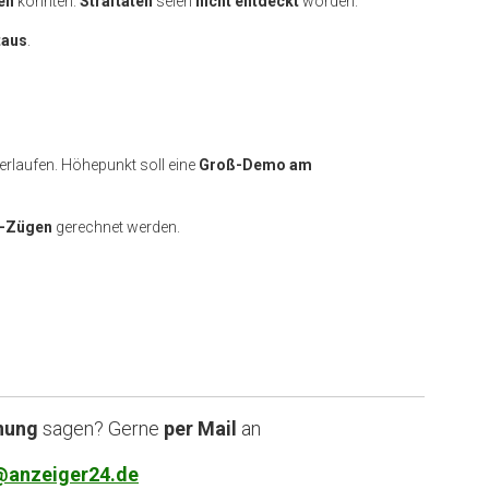
en
konnten.
Straftaten
seien
nicht entdeckt
worden.
taus
.
erlaufen. Höhepunkt soll eine
Groß-Demo am
o-Zügen
gerechnet werden.
nung
sagen? Gerne
per Mail
an
@anzeiger24.de