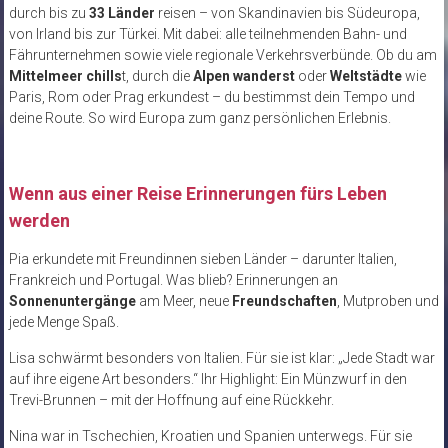
durch bis zu
33 Länder
reisen – von Skandinavien bis Südeuropa,
von Irland bis zur Türkei. Mit dabei: alle teilnehmenden Bahn- und
Fährunternehmen sowie viele regionale Verkehrsverbünde. Ob du am
Mittelmeer chills
t, durch die
Alpen wanderst
oder
Weltstädte
wie
Paris, Rom oder Prag erkundest – du bestimmst dein Tempo und
deine Route. So wird Europa zum ganz persönlichen Erlebnis.
Wenn aus einer Reise Erinnerungen fürs Leben
werden
Pia erkundete mit Freundinnen sieben Länder – darunter Italien,
Frankreich und Portugal. Was blieb? Erinnerungen an
Sonnenuntergänge
am Meer, neue
Freundschaften
, Mutproben und
jede Menge Spaß.
Lisa schwärmt besonders von Italien. Für sie ist klar: „Jede Stadt war
auf ihre eigene Art besonders.“ Ihr Highlight: Ein Münzwurf in den
Trevi-Brunnen – mit der Hoffnung auf eine Rückkehr.
Nina war in Tschechien, Kroatien und Spanien unterwegs. Für sie