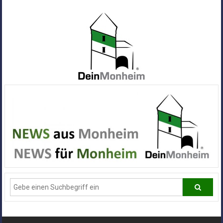
Zum
Inhalt
springen
Dein
Monheim
Alle
Infos
und
News
aus
Deiner
Stadt
Monheim