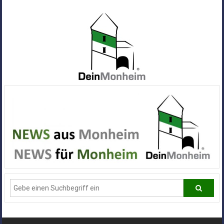
Zum
Inhalt
springen
Dein
Monheim
Alle
Infos
und
News
aus
Deiner
Stadt
Monheim