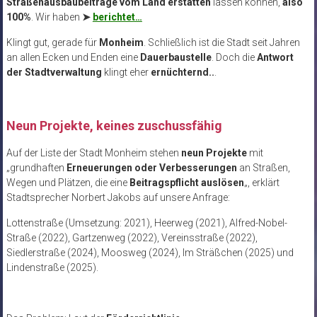
Straßenausbaubeiträge vom Land erstatten
lassen können,
also
100%
. Wir haben
➤
berichtet…
Klingt gut, gerade für
Monheim
. Schließlich ist die Stadt seit Jahren
an allen Ecken und Enden eine
Dauerbaustelle
. Doch die
Antwort
der Stadtverwaltung
klingt eher
ernüchternd..
.
Neun Projekte, keines zuschussfähig
Auf der Liste der Stadt Monheim stehen
neun Projekte
mit
„grundhaften
Erneuerungen oder Verbesserungen
an Straßen,
Wegen und Plätzen, die eine
Beitragspflicht auslösen
„, erklärt
Stadtsprecher Norbert Jakobs auf unsere Anfrage:
Lottenstraße (Umsetzung: 2021), Heerweg (2021), Alfred-Nobel-
Straße (2022), Gartzenweg (2022), Vereinsstraße (2022),
Siedlerstraße (2024), Moosweg (2024), Im Sträßchen (2025) und
Lindenstraße (2025).