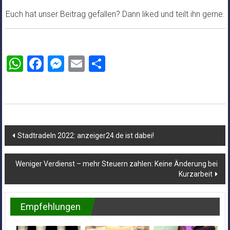
Euch hat unser Beitrag gefallen? Dann liked und teilt ihn gerne.
WhatsApp
Facebook
Messenger
Email
Teilen
Beitragsnavigation
Stadtradeln 2022: anzeiger24.de ist dabei!
Weniger Verdienst – mehr Steuern zahlen: Keine Änderung bei
Kurzarbeit
Empfehlungen