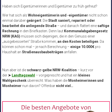
Haben sich Eigentümerinnen und Eigentümer zu früh gefreut?
Wer hat sich als
Wohneigentümerin und -eigentümer
nicht schon
einmal darüber
geärgert
: Die
Stadt saniert, repariert oder
bearbeitet die anliegende Straße
– und danach flattert eine
saftige
Rechnung
in den Briefkasten. Denn laut
Kommunalabgabengesetz
NRW (KAG)
müssen sich diejenigen, die in den Genuss einer
„ausgebesserten“ Straße kommen,
an den Kosten beteiligen
. Da
können schon mal – je nach Berechnung –
einige 10.000€
pro
Haushalt an
Straßenausbaubeiträgen
anfallen.
Nun aber ist die
schwarz-gelbe NRW-Koalition
– kurz vor
der
➤
Landtagswahl
– vorgeprescht und hat ein
kleines
Wahlgeschenk
überreicht. Was haben die
Monheimerinnen und
Monheimer
nun davon? Offenbar
nicht viel…