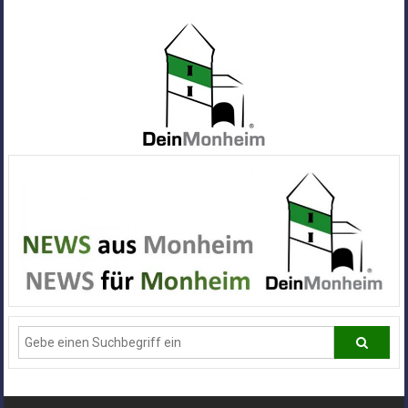
Zum
Inhalt
springen
Dein
Monheim
Alle
Infos
und
News
aus
Deiner
Stadt
Monheim