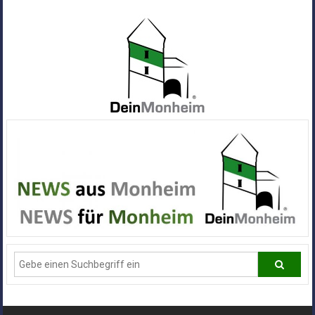
Zum
Inhalt
springen
Dein
Monheim
Alle
Infos
und
News
aus
Deiner
Stadt
Monheim