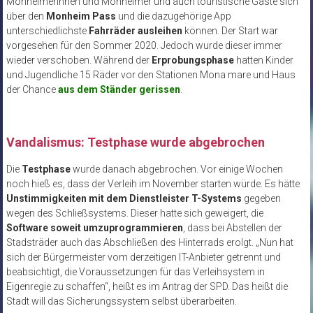
Monheimerinnen und Monheimer und auch touristische Gäste sich
über den
Monheim Pass
und die dazugehörige App
unterschiedlichste
Fahrräder ausleihen
können. Der Start war
vorgesehen für den Sommer 2020. Jedoch wurde dieser immer
wieder verschoben. Während der
Erprobungsphase
hatten Kinder
und Jugendliche 15 Räder vor den Stationen Mona mare und Haus
der Chance
aus dem Ständer gerissen
.
Vandalismus: Testphase wurde abgebrochen
Die
Testphase
wurde danach abgebrochen. Vor einige Wochen
noch hieß es, dass der Verleih im November starten würde. Es hätte
Unstimmigkeiten mit dem Dienstleister T-Systems
gegeben
wegen des Schließsystems. Dieser hatte sich geweigert, die
Software soweit umzuprogrammieren
, dass bei Abstellen der
Stadsträder auch das Abschließen des Hinterrads erolgt. „Nun hat
sich der Bürgermeister vom derzeitigen IT-Anbieter getrennt und
beabsichtigt, die Voraussetzungen für das Verleihsystem in
Eigenregie zu schaffen“, heißt es im Antrag der SPD. Das heißt die
Stadt will das Sicherungssystem selbst überarbeiten.