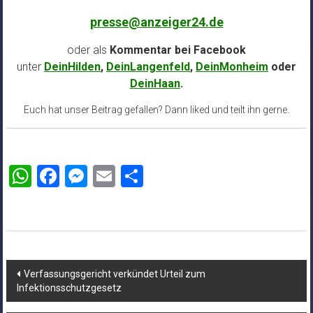
presse@anzeiger24.de
oder als
Kommentar bei
Facebook
unter
DeinHilden
,
DeinLangenfeld
,
DeinMonheim
oder
DeinHaan
.
Euch hat unser Beitrag gefallen? Dann liked und teilt ihn gerne.
WhatsApp
Facebook
Messenger
Email
Teilen
Beitragsnavigation
Verfassungsgericht verkündet Urteil zum
Infektionsschutzgesetz