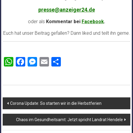
presse@anzeiger24.de
oder als
Kommentar bei
Facebook
.
Euch hat unser Beitrag gefallen? Dann liked und teilt ihn gerne.
WhatsApp
Facebook
Messenger
Email
Teilen
Beitragsnavigation
Corona Update: So starten wir in die Herbstferien
Chaos im Gesundheitsamt: Jetzt spricht Landrat Hendele