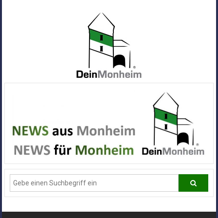
Zum
Inhalt
springen
Dein
Monheim
Alle
Infos
und
News
aus
Deiner
Stadt
Monheim