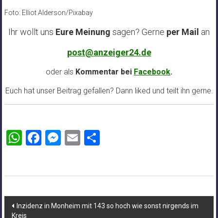
Foto: Elliot Alderson/Pixabay
Ihr wollt uns
Eure Meinung
sagen? Gerne
per Mail
an
post@anzeiger24.de
oder als
Kommentar bei
Facebook
.
Euch hat unser Beitrag gefallen? Dann liked und teilt ihn gerne.
WhatsApp
Facebook
Messenger
Email
Teilen
Beitragsnavigation
Inzidenz in Monheim mit 143 so hoch wie sonst nirgends im
Kreis