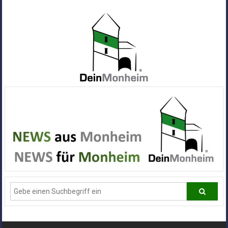
Zum
Inhalt
springen
Dein
Monheim
Alle
Infos
und
News
aus
Deiner
Stadt
Monheim