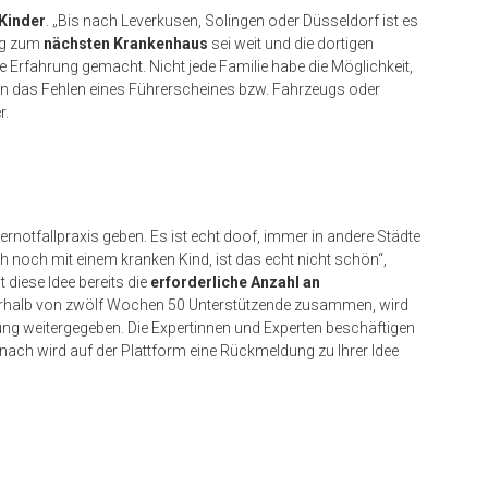
 Kinder
. „Bis nach Leverkusen, Solingen oder Düsseldorf ist es
Weg zum
nächsten Krankenhaus
sei weit und die dortigen
die Erfahrung gemacht. Nicht jede Familie habe die Möglichkeit,
en das Fehlen eines Führerscheines bzw. Fahrzeugs oder
r.
dernotfallpraxis geben. Es ist echt doof, immer in andere Städte
uch noch mit einem kranken Kind, ist das echt nicht schön“,
 diese Idee bereits die
erforderliche Anzahl an
nerhalb von zwölf Wochen 50 Unterstützende zusammen, wird
tung weitergegeben. Die Expertinnen und Experten beschäftigen
nach wird auf der Plattform eine Rückmeldung zu Ihrer Idee