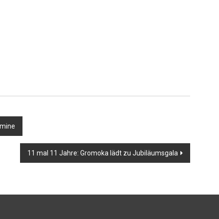
rmine
11 mal 11 Jahre: Gromoka lädt zu Jubiläumsgala