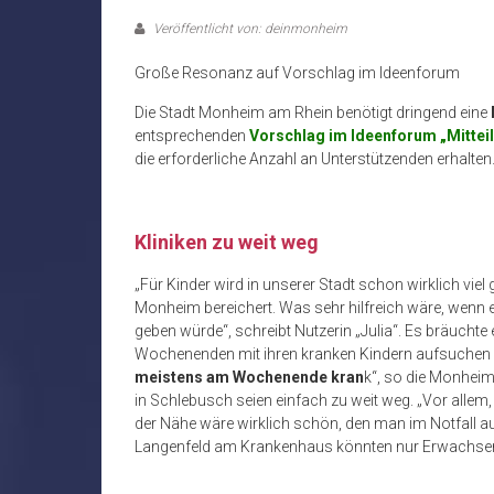
Veröffentlicht von: deinmonheim
Große Resonanz auf Vorschlag im Ideenforum
Die Stadt Monheim am Rhein benötigt dringend eine
entsprechenden
Vorschlag im Ideenforum „Mittei
die erforderliche Anzahl an Unterstützenden erhalten
Kliniken zu weit weg
„Für Kinder wird in unserer Stadt schon wirklich vie
Monheim bereichert. Was sehr hilfreich wäre, wenn e
geben würde“, schreibt Nutzerin „Julia“. Es bräuchte 
Wochenenden mit ihren kranken Kindern aufsuchen k
meistens am Wochenende kran
k“, so die Monheim
in Schlebusch seien einfach zu weit weg. „Vor allem, 
der Nähe wäre wirklich schön, den man im Notfall auf
Langenfeld am Krankenhaus könnten nur Erwachsene