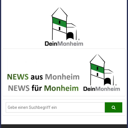
Zum
Inhalt
springen
Dein
Monheim
Alle
Infos
und
News
aus
Deiner
Stadt
Monheim