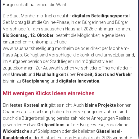
Bürgerschaft hat erneut die Wahl
Die Stadt Monheim öffnet erneut ihr
digitales Beteiligungsportal
:
Seit Montag läuft die Online-Phase, in der Bürgerinnen und Bürger
Vorschläge für den städtischen Haushalt 2026 einbringen können.
Bis Sonntag, 12. Oktober
, besteht die Möglichkeit, eigene Ideen
einzureichen – unkompliziert über
www.haushaltsbeteiligung.monheim.de oder direkt per Monheim-
Pass-App. Gefragt sind Vorschläge, die konkret und umsetzbar sind,
im Aufgabenbereich der Stadt liegen und möglichst vielen
zugutekommen. Zur Auswahl stehen verschiedene Themenfelder –
von
Umwelt
und
Nachhaltigkeit
über
Freizeit, Sport und Verkehr
bis hin zu
Stadtplanung
und
digitaler Innovation.
Mit wenigen Klicks Ideen einreichen
Ein f
estes Kostenlimit
gibt es nicht: Auch
kleine Projekte
können
Chancen auf Umsetzung haben. In den vergangenen Jahren sind
durch die Bürgerbeteiligung bereits zahlreiche Anregungen Realität
geworden – etwa
Grillpavillons
auf der Bürgerwiese, zusätzliche
Wickeltische
auf Spielplätzen oder die beliebten
Gänseliesel-
Kanaldeckel
in der Altstadt. Für das Haushaltsjahr 2025 wünschte