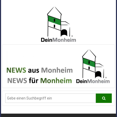
Zum
Inhalt
springen
Dein
Monheim
Alle
Infos
und
News
aus
Deiner
Stadt
Monheim