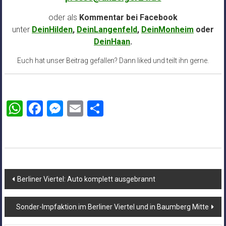
oder als
Kommentar bei
Facebook
unter
DeinHilden
,
DeinLangenfeld
,
DeinMonheim
oder
DeinHaan
.
Euch hat unser Beitrag gefallen? Dann liked und teilt ihn gerne.
WhatsApp
Facebook
Messenger
Email
Teilen
Beitragsnavigation
Berliner Viertel: Auto komplett ausgebrannt
Sonder-Impfaktion im Berliner Viertel und in Baumberg Mitte