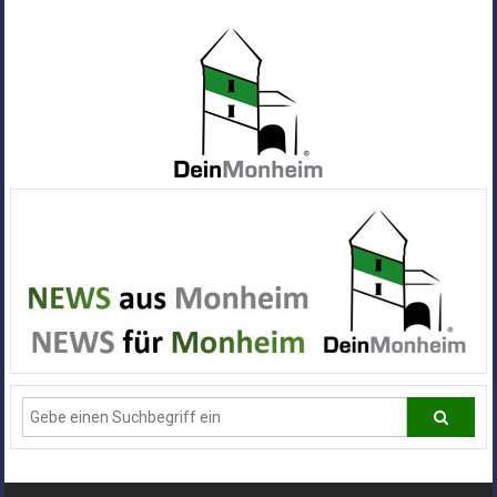
Zum
Inhalt
springen
Dein
Monheim
Alle
Infos
und
News
aus
Deiner
Stadt
Monheim