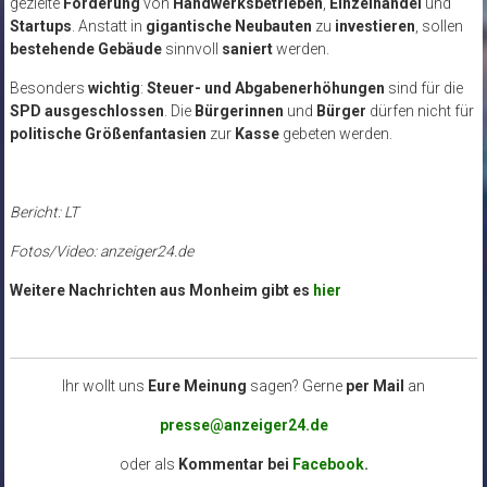
gezielte
Förderung
von
Handwerksbetrieben
,
Einzelhandel
und
Startups
. Anstatt in
gigantische Neubauten
zu
investieren
, sollen
bestehende Gebäude
sinnvoll
saniert
werden.
Besonders
wichtig
:
Steuer- und Abgabenerhöhungen
sind für die
SPD
ausgeschlossen
. Die
Bürgerinnen
und
Bürger
dürfen nicht für
politische Größenfantasien
zur
Kasse
gebeten werden.
Bericht: LT
Fotos/Video: anzeiger24.de
Weitere Nachrichten aus Monheim gibt es
hier
Ihr wollt uns
Eure Meinung
sagen? Gerne
per Mail
an
presse@anzeiger24.de
oder als
Kommentar bei
Facebook
.