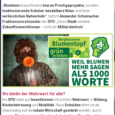
„
Monheim
braucht keine
teuren Prestigeprojekte
, sondern
funktionierende Schulen
,
bezahlbare Kitas
und einen
verlässlichen Nahverkehr
“, betont
Alexander Schumacher
,
Fraktionsvorsitzender
der
SPD
. „Diese
Stadt
verdient
Zukunftsinvestitionen
– nicht ein
Milliardenloch
.“
Wo bleibt der Mehrwert für
alle?
Die
SPD
setzt auf
Investitionen
mit echtem
Mehrwert
: in
Bildung
,
Kinderbetreuung
und
Mobilität
. Neue
Schulden
lehnt sie ab.
Gleichzeitig soll die
lokale Wirtschaft
gestärkt
werden, durch