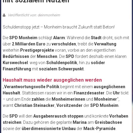
mit sozialem Nutzen
Veröffentlicht von: deinmonheim
Schuldenstopp jetzt – Monheim braucht Zukunft statt Beton!
Die
SPD Monheim
schlägt
Alarm
: Während die
Stadt
droht, sich mit
über
2 Milliarden Euro
zu
verschulden
, treibt die
Verwaltung
weiterhin
Prestigeprojekte
voran, vorbei an den eigentlichen
Bedürfnissen
der
Menschen
. Die
SPD
fordert deshalb einen klaren
Kurswechsel
: weg von
Schuldenpolitik
, hin zu
solider
Finanzführung
mit
sozialem Schwerpunkt
.
Haushalt muss wieder ausgeglichen werden
„
Verantwortungsvolle Politik
beginnt mit einem
ausgeglichenen
Haushalt
. Stattdessen rasen wir in ein
Finanzdesaster
. Die
Uhr
tickt
– und am Ende
zahlen
die
Monheimerinnen
und
Monheimer
“,
warnt
Christian Steinacker
,
Vorsitzender
der
SPD Monheim
.
Die
SPD
will den
Ausgabenrausch
stoppen
und konkrete
Vorhaben
streichen
: Dazu gehören die geplante
Marina
am
Greisbachsee
sowie der
überdimensionierte Umbau
der
Mack-Pyramide
.