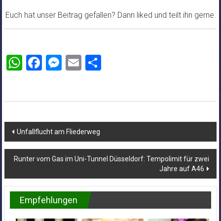
Euch hat unser Beitrag gefallen? Dann liked und teilt ihn gerne.
WhatsApp
Facebook
Messenger
Email
Teilen
Beitragsnavigation
Unfallflucht am Fliederweg
Runter vom Gas im Uni-Tunnel Düsseldorf: Tempolimit für zwei
Jahre auf A46
Empfehlungen