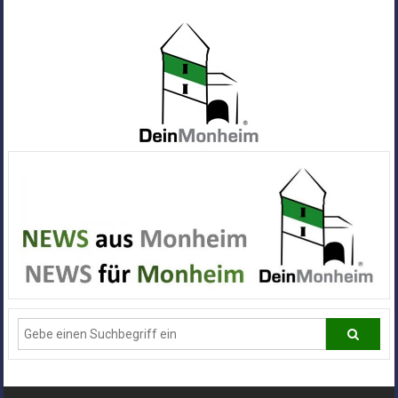
Zum
Inhalt
springen
Dein
Monheim
Alle
Infos
und
News
aus
Deiner
Stadt
Monheim