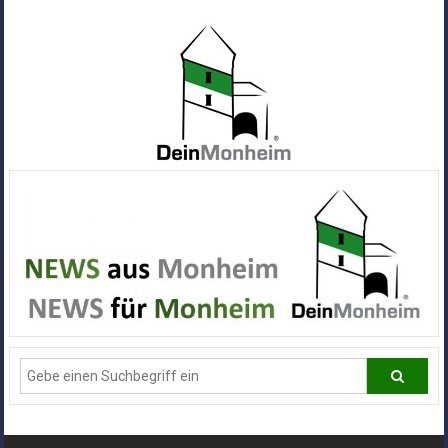
Zum
Inhalt
springen
Dein
Monheim
Alle
Infos
und
News
aus
Deiner
Stadt
Monheim