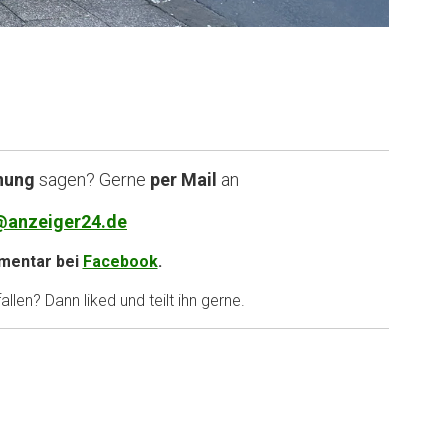
nung
sagen? Gerne
per Mail
an
@anzeiger24.de
entar bei
Facebook
.
llen? Dann liked und teilt ihn gerne.