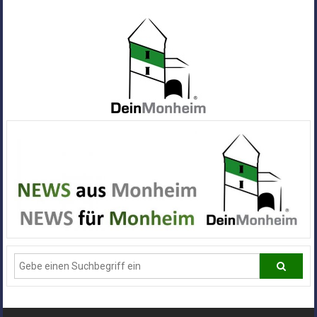
Zum
Inhalt
springen
Dein
Monheim
Alle
Infos
und
News
aus
Deiner
Stadt
Monheim