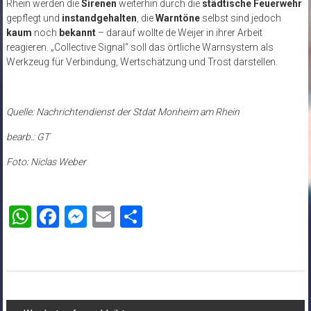
Rhein werden die
Sirenen
weiterhin durch die
städtische Feuerwehr
gepflegt und
instandgehalten
, die
Warntöne
selbst sind jedoch
kaum
noch
bekannt
– darauf wollte de Weijer in ihrer Arbeit
reagieren. „Collective Signal“ soll das örtliche Warnsystem als
Werkzeug für Verbindung, Wertschätzung und Trost darstellen.
Quelle: Nachrichtendienst der Stdat Monheim am Rhein
bearb.: GT
Foto: Niclas Weber
WhatsApp
Facebook
Messenger
Email
Teilen