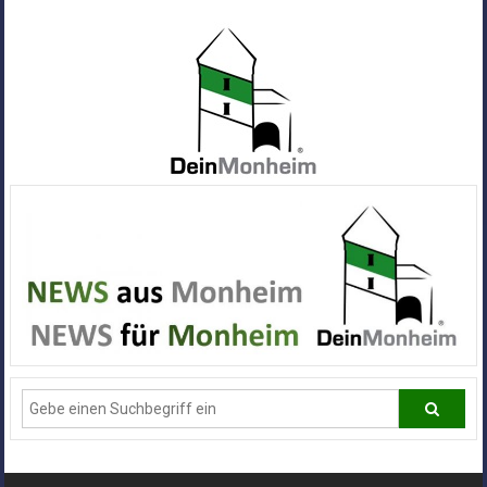
Zum
Inhalt
springen
Dein
Monheim
Alle
Infos
und
News
aus
Deiner
Stadt
Monheim